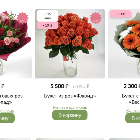
~ 15
- 10 %
мин
ХИТ
ХИТ
- 10 %
 ₽
5 500 ₽
2 300 
6 050 ₽
стовых роз
Букет из роз «Флюид»
Букет с
опад»
«Ве
Купить в один клик
дин клик
Купить 
В корзину
зину
В к