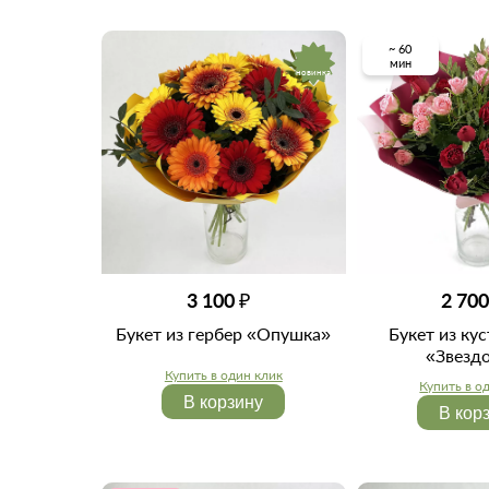
~ 60
мин
новинка
3 100 ₽
2 700
Букет из гербер «Опушка»
Букет из ку
«Звезд
Купить в один клик
Купить в о
В корзину
В кор