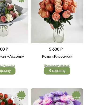
400 ₽
5 600 ₽
укет «Ассоль»
Розы «Классика»
в один клик
Купить в один клик
орзину
В корзину
новинка
новинка