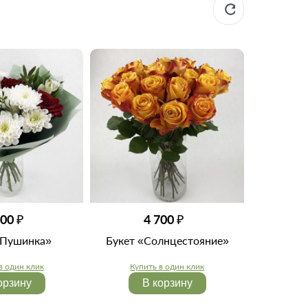
400 ₽
4 700 ₽
«Пушинка»
Букет «Солнцестояние»
в один клик
Купить в один клик
орзину
В корзину