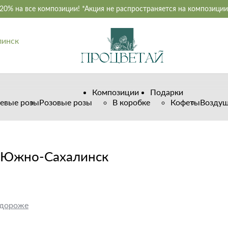
-20% на все композиции! *Акция не распространяется на композиции
линск
Композиции
Подарки
евые розы
Розовые розы
В коробке
Кофеты
Возду
е Южно-Сахалинск
 дороже