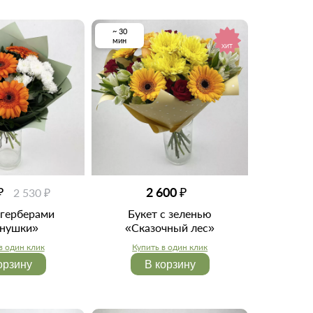
~ 30
мин
ХИТ
₽
2 600 ₽
2 530 ₽
 герберами
Букет с зеленью
снушки»
«Сказочный лес»
в один клик
Купить в один клик
орзину
В корзину