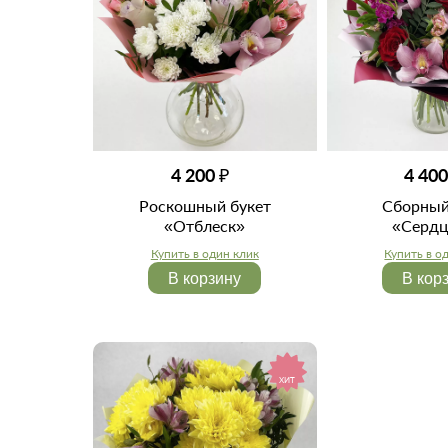
4 200 ₽
4 400
Роскошный букет
Сборный
«Отблеск»
«Сердц
Купить в один клик
Купить в о
В корзину
В кор
ХИТ