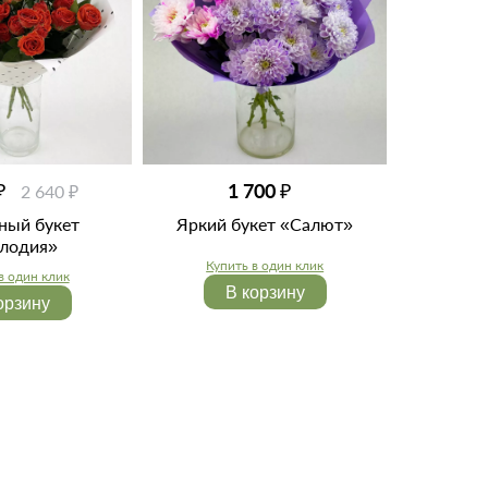
₽
1 700 ₽
2 640 ₽
ный букет
Яркий букет «Салют»
лодия»
Купить в один клик
в один клик
В корзину
орзину