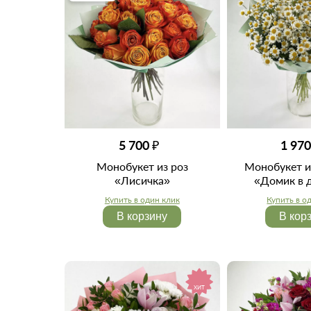
5 700 ₽
1 970
Монобукет из роз
Монобукет и
«Лисичка»
«Домик в 
Купить в один клик
Купить в о
В корзину
В кор
ХИТ