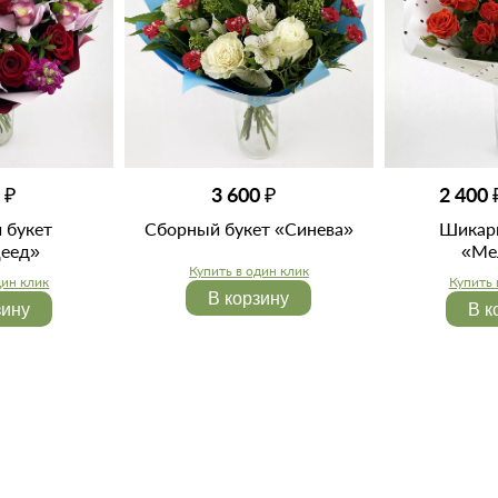
 ₽
3 600 ₽
2 400 
 букет
Сборный букет «Синева»
Шикар
еед»
«Ме
Купить в один клик
дин клик
Купить 
В корзину
зину
В к