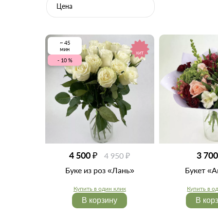
Цена
~ 45
мин
ХИТ
- 10 %
4 500 ₽
3 700
4 950 ₽
Буке из роз «Лань»
Букет «А
Купить в один клик
Купить в о
В корзину
В кор