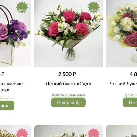
новинка
новинка
 ₽
2 500 ₽
4 
в сумочке
Лёгкий букет «Сад»
Легкий бук
лла»
Купить в один клик
Купить 
дин клик
В корзину
В к
зину
ХИТ
ХИТ