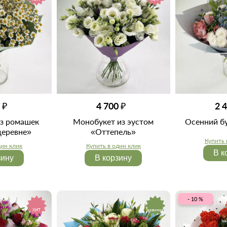
 ₽
4 700 ₽
2 
з ромашек
Монобукет из эустом
Осенний б
деревне»
«Оттепель»
Купить 
дин клик
Купить в один клик
В к
зину
В корзину
- 10 %
ХИТ
новинка