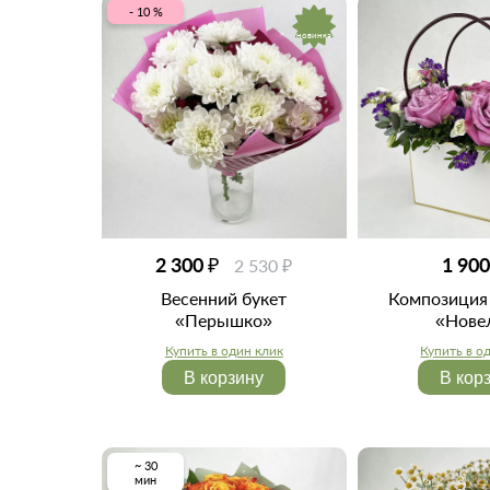
- 10 %
новинка
2 300 ₽
1 900
2 530 ₽
Весенний букет
Композиция 
«Перышко»
«Нове
Купить в один клик
Купить в о
В корзину
В кор
~ 30
мин