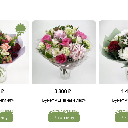
новинка
 ₽
1 
3 800 ₽
нглия»
Букет 
Букет «Дивный лес»
дин клик
Купить 
Купить в один клик
зину
В к
В корзину